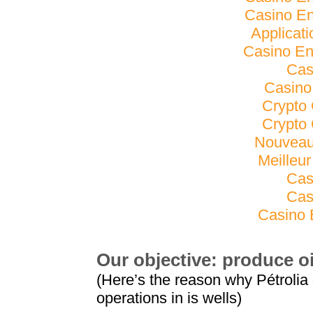
Casino En
Applicat
Casino En
Cas
Casino
Crypto
Crypto
Nouveau
Meilleu
Cas
Cas
Casino 
Our objective: produce oi
(Here’s the reason why Pétrolia d
operations in is wells)