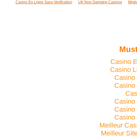
Casino En Ligne Sans Verification
UK Non Gamstop Casinos
Migl
Must
Casino E
Casino L
Casino 
Casino 
Cas
Casino 
Casino 
Casino 
Meilleur Cas
Meilleur Si