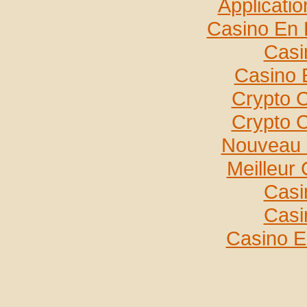
Applicati
Casino En 
Casi
Casino 
Crypto 
Crypto 
Nouveau 
Meilleur
Casi
Casi
Casino E