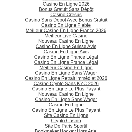
Casino En Ligne 2026
Bonus Gratuit Sans Dépôt
Casino Cresus
Casino Sans Dépôt Avec Bonus Gratuit
Casino En Ligne Fiable
Meilleur Casino En Ligne France 2026
Meilleur Live Casino
Nouveau Casino En Ligne
Casino En Ligne Suisse Avis
Casino En Ligne Avis
Casino En Ligne France Légal
Casino En Ligne France Légal
Meilleur Casino En Ligne
Casino En Ligne Sans Wager
Casino En Ligne Retrait Immédiat 2026
Casino Crypto Sans KYC 2026
Casino En Ligne Le Plus Payant
Nouveau Casino En Ligne
Casino En Ligne Sans Wager
Casino En Ligne
Casino En Ligne Le Plus Payant
Site Casino En Ligne
Crypto Casino
Site De Paris Sportif
Bookmaker Hockey Hors Arjel