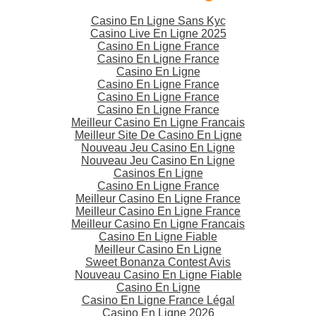
Casino En Ligne Sans Kyc
Casino Live En Ligne 2025
Casino En Ligne France
Casino En Ligne France
Casino En Ligne
Casino En Ligne France
Casino En Ligne France
Casino En Ligne France
Meilleur Casino En Ligne Francais
Meilleur Site De Casino En Ligne
Nouveau Jeu Casino En Ligne
Nouveau Jeu Casino En Ligne
Casinos En Ligne
Casino En Ligne France
Meilleur Casino En Ligne France
Meilleur Casino En Ligne France
Meilleur Casino En Ligne Francais
Casino En Ligne Fiable
Meilleur Casino En Ligne
Sweet Bonanza Contest Avis
Nouveau Casino En Ligne Fiable
Casino En Ligne
Casino En Ligne France Légal
Casino En Ligne 2026