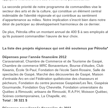
La seconde priorité de notre programme de commandites vise le
secteur des arts et de la culture, qui constitue un élément central
indéniable de l’identité régionale et qui contribue au sentiment
d’appartenance au milieu. Notre implication s’inscrit bien dans notre
désir de participer au développement harmonieux de ce dernier.
De plus, Pétrolia offre un montant annuel de 400 $ à ses employés af
qu’ils puissent commanditer l’œuvre de leur choix.
La liste des projets régionaux qui ont été soutenus par Pétrolia*
Dépenses pour l’année financière 2012
Caravansérail, Chambre de Commerce et de Tourisme de Gaspé,
Chambre de commerce MRC Bonaventure, Bourse d’études, Club
Kiwanis, École St-Paul, Fondation de l'école Saint-Rosaire, Salle de
spectacles de Gaspé, Marché des découvertes de Gaspé, Maison
d'entraide Arc-en-ciel Fédération québécoise des chasseurs et
pécheurs, Fondation du centre jeunesse Gaspésie/Les Îles, Gaspési
Gourmande, Fondation Guy Chevrette, Fondation universitaire du
Québec à Rimouski, artisans de Rimouski, R.A.P.H, Moisson Québec
Scènes contemporaines, La Chapelle, etc.
Total : 38 321 $