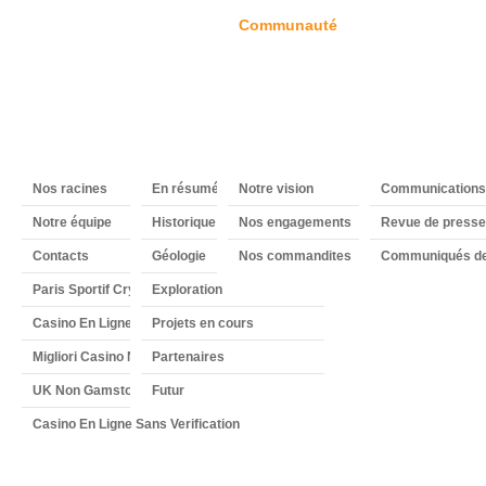
Entreprise
Projet
Communauté
Nouvelles
Nos racines
En résumé
Notre vision
Communications 
Notre équipe
Historique de l'exploration
Nos engagements
Revue de presse
Contacts
Géologie
Nos commandites
Communiqués de
Paris Sportif Crypto
Exploration
Casino En Ligne Français
Projets en cours
Migliori Casino Non Aams Pagano Subito
Partenaires
UK Non Gamstop Casinos
Futur
Casino En Ligne Sans Verification