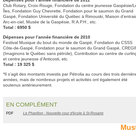
Dépenses pour l’année financière de 2011
Club Rotary, Croix-Rouge, Fondation du centre jeunesse Gaspésie/L
Îles, Fondation Guy Chevrette, Fondation pour le saumon du Grand
Gaspé, Fondation Université du Québec à Rimouski, Maison d’entrai
Arc-en-ciel, Musée de la Gaspésie, R.A.P.H., etc.
Total : 6950 $
Dépenses pour l’année financière de 2010
Festival Musique du bout du monde de Gaspé, Fondation du CSSS
Côte-de-Gaspé, Fondation pour le saumon du Grand Gaspé, CREG
(Imaginons le Québec sans pétrole), Contribution au centre de curlin
et centre jeunesse d’Anticosti, etc.
Total : 19 325 $
*Il s’agit des montants investis par Pétrolia au cours des trois dernièr
années, mais de nombreux projets et activités ont également été
soutenus antérieurement.
EN COMPLÉMENT
PDF
Le Pharillon - Nouvelle cour d'école à St-Rosaire
Must