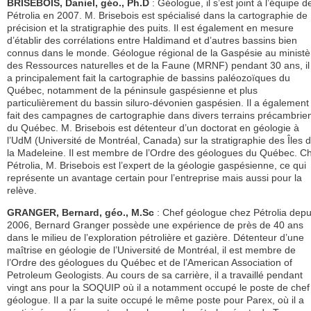
BRISEBOIS, Daniel, géo., Ph.D
: Géologue, il s’est joint à l’équipe d
Pétrolia en 2007. M. Brisebois est spécialisé dans la cartographie de
précision et la stratigraphie des puits. Il est également en mesure
d’établir des corrélations entre Haldimand et d’autres bassins bien
connus dans le monde. Géologue régional de la Gaspésie au ministè
des Ressources naturelles et de la Faune (MRNF) pendant 30 ans, il
a principalement fait la cartographie de bassins paléozoïques du
Québec, notamment de la péninsule gaspésienne et plus
particulièrement du bassin siluro-dévonien gaspésien. Il a également
fait des campagnes de cartographie dans divers terrains précambrie
du Québec. M. Brisebois est détenteur d’un doctorat en géologie à
l’UdM (Université de Montréal, Canada) sur la stratigraphie des Îles 
la Madeleine. Il est membre de l’Ordre des géologues du Québec. C
Pétrolia, M. Brisebois est l’expert de la géologie gaspésienne, ce qui
représente un avantage certain pour l’entreprise mais aussi pour la
relève.
GRANGER, Bernard, géo., M.Sc
: Chef géologue chez Pétrolia depu
2006, Bernard Granger possède une expérience de près de 40 ans
dans le milieu de l’exploration pétrolière et gazière. Détenteur d’une
maîtrise en géologie de l’Université de Montréal, il est membre de
l’Ordre des géologues du Québec et de l’American Association of
Petroleum Geologists. Au cours de sa carrière, il a travaillé pendant
vingt ans pour la SOQUIP où il a notamment occupé le poste de chef
géologue. Il a par la suite occupé le même poste pour Parex, où il a