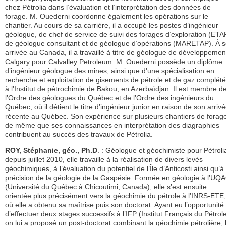
chez Pétrolia dans l’évaluation et l’interprétation des données de
forage. M. Ouederni coordonne également les opérations sur le
chantier. Au cours de sa carrière, il a occupé les postes d’ingénieur
géologue, de chef de service de suivi des forages d’exploration (ETA
de géologue consultant et de géologue d’opérations (MARETAP). À 
arrivée au Canada, il a travaillé à titre de géologue de développemen
Calgary pour Calvalley Petroleum. M. Ouederni possède un diplôme
d’ingénieur géologue des mines, ainsi que d'une spécialisation en
recherche et exploitation de gisements de pétrole et de gaz complét
à l’Institut de pétrochimie de Bakou, en Azerbaïdjan. Il est membre d
l’Ordre des géologues du Québec et de l’Ordre des ingénieurs du
Québec, où il détient le titre d’ingénieur junior en raison de son arriv
récente au Québec. Son expérience sur plusieurs chantiers de forag
de même que ses connaissances en interprétation des diagraphies
contribuent au succès des travaux de Pétrolia.
ROY, Stéphanie, géo., Ph.D
. : Géologue et géochimiste pour Pétroli
depuis juillet 2010, elle travaille à la réalisation de divers levés
géochimiques, à l’évaluation du potentiel de l’Île d’Anticosti ainsi qu’à 
précision de la géologie de la Gaspésie. Formée en géologie à l’UQ
(Université du Québec à Chicoutimi, Canada), elle s’est ensuite
orientée plus précisément vers la géochimie du pétrole à l’INRS-ETE,
où elle a obtenu sa maîtrise puis son doctorat. Ayant eu l’opportunité
d’effectuer deux stages successifs à l’IFP (Institut Français du Pétrole
on lui a proposé un post-doctorat combinant la géochimie pétrolière, 