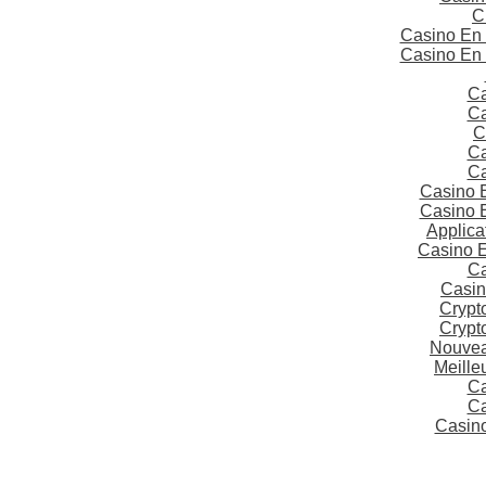
C
Casino En 
Casino En 
Ca
Ca
C
Ca
Ca
Casino E
Casino E
Applica
Casino 
Ca
Casin
Crypt
Crypt
Nouvea
Meille
Ca
Ca
Casino