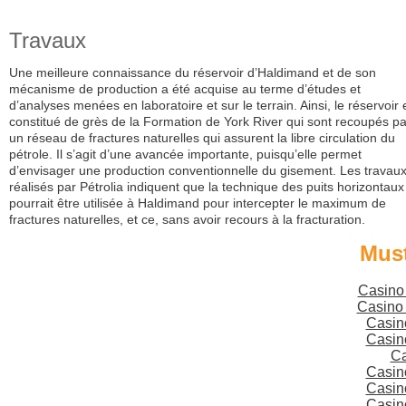
Travaux
Une meilleure connaissance du réservoir d’Haldimand et de son
mécanisme de production a été acquise au terme d’études et
d’analyses menées en laboratoire et sur le terrain. Ainsi, le réservoir 
constitué de grès de la Formation de York River qui sont recoupés pa
un réseau de fractures naturelles qui assurent la libre circulation du
pétrole. Il s’agit d’une avancée importante, puisqu’elle permet
d’envisager une production conventionnelle du gisement. Les travau
réalisés par Pétrolia indiquent que la technique des puits horizontaux
pourrait être utilisée à Haldimand pour intercepter le maximum de
fractures naturelles, et ce, sans avoir recours à la fracturation.
Must
Casino
Casino 
Casin
Casin
Ca
Casin
Casin
Casin