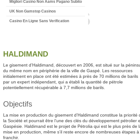
Migliori Casino Non Aams Pagano Subito
PROJETS
UK Non Gamstop Casinos
Casino En Ligne Sans Verification
HALDIMAND
Le gisement d’Haldimand, découvert en 2006, est situé sur la pénins
du même nom en périphérie de la ville de Gaspé. Les ressources
initialement en place ont été estimées à près de 70 millions de barils
par un expert indépendant, qui a établi la quantité de pétrole
potentiellement récupérable à 7,7 millions de barils.
Objectifs
La mise en production du gisement d’Haldimand constitue la priorité 
la Société et pourrait être l’une des clés du développement pétrolier 
Gaspésie. Haldimand est le projet de Pétrolia qui est le plus près de l
mise en production, même s’il reste encore de nombreuses étapes à
franchir.