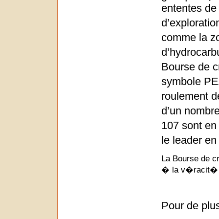
ententes de 
d’explorat
comme la zo
d’hydrocarbu
Bourse de c
symbole PE
roulement de
d’un nombre 
107 sont en
le leader e
La Bourse de c
� la v�racit� 
Pour de plu