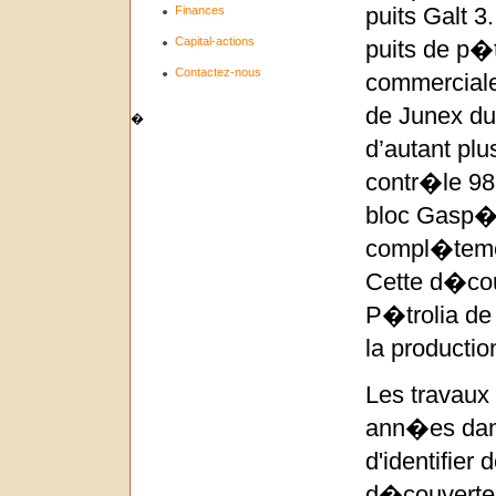
puits Galt 3
Finances
Capital-actions
puits de p�t
Contactez-nous
commercial
de Junex du
�
d’autant plu
contr�le 98 
bloc Gasp� 
compl�temen
Cette d�couv
P�trolia de
la producti
Les travaux
ann�es dan
d'identifier
d�couverte