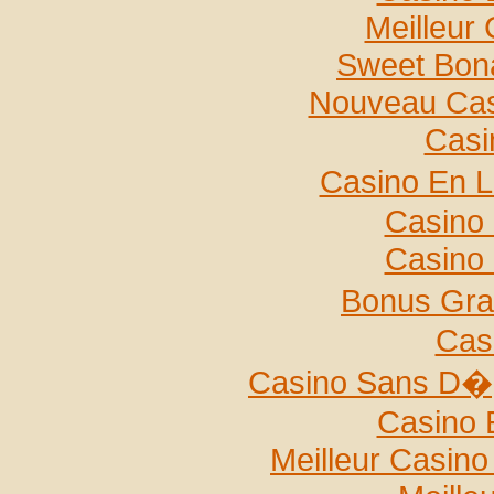
Meilleur
Sweet Bona
Nouveau Casi
Casi
Casino En L
Casino 
Casino 
Bonus Gra
Cas
Casino Sans D�p
Casino 
Meilleur Casin