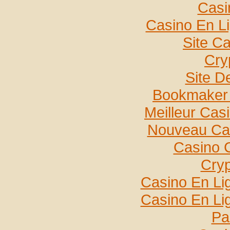
Casi
Casino En L
Site C
Cry
Site De
Bookmaker 
Meilleur Cas
Nouveau Cas
Casino 
Cryp
Casino En Lig
Casino En Lig
Par