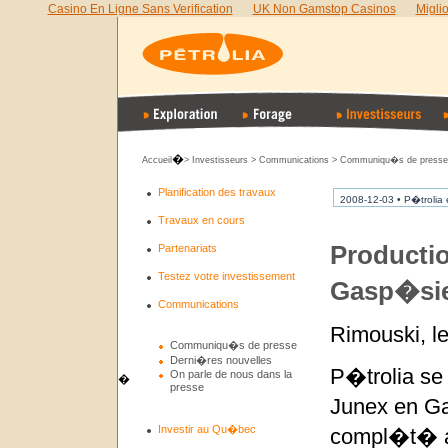
Casino En Ligne Sans Verification
UK Non Gamstop Casinos
Migli
�
Accueil
>
Investisseurs
>
Communications
>
Communiqu�s de presse
Planification des travaux
Travaux en cours
Productio
Partenariats
Testez votre investissement
Gasp�si
Communications
Rimouski, le
Communiqu�s de presse
Derni�res nouvelles
P�trolia se
On parle de nous dans la
�
presse
Junex en G
Investir au Qu�bec
compl�t� av