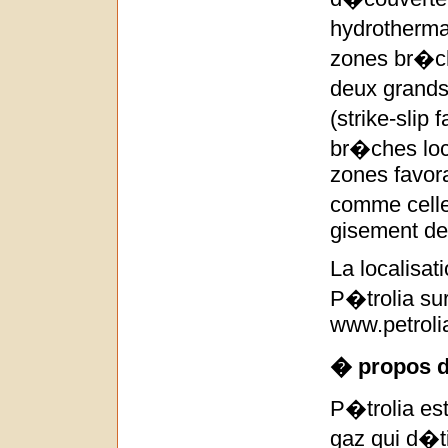
hydrotherma
zones br�ch
deux grands
(strike-slip
br�ches loc
zones favora
comme celle
gisement de
La localisat
P�trolia su
www.petroli
� propos d
P�trolia es
gaz qui d�ti