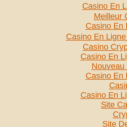
Casino En L
Meilleur
Casino En 
Casino En Ligne
Casino Cry
Casino En L
Nouveau 
Casino En 
Casi
Casino En L
Site C
Cry
Site De