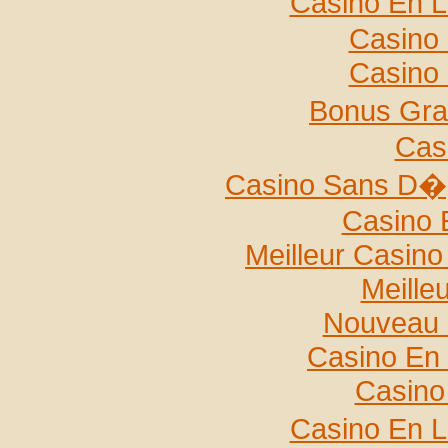
Casino En L
Casino 
Casino 
Bonus Gra
Cas
Casino Sans D�p
Casino 
Meilleur Casin
Meille
Nouveau 
Casino En 
Casino
Casino En L