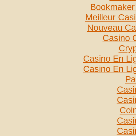
Bookmaker 
Meilleur Cas
Nouveau Cas
Casino 
Cryp
Casino En Lig
Casino En Lig
Par
Casi
Casi
Coi
Casi
Casi