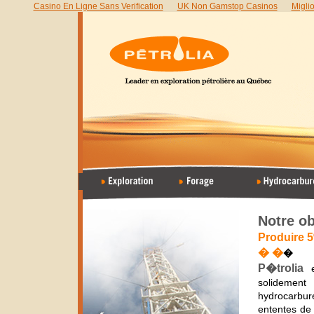
Casino En Ligne Sans Verification
UK Non Gamstop Casinos
Migli
Not
re ob
Produire
� �
�
P�trolia
solidemen
hydrocarbur
ententes de 