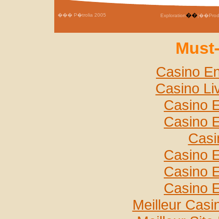
��
��� P�trolia 2005
Exploration
|��
Prod
Must-
Casino En
Casino Li
Casino E
Casino E
Casi
Casino E
Casino E
Casino E
Meilleur Casi