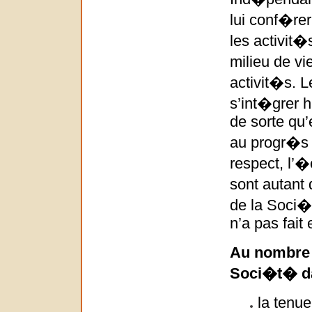
lui conf�rer
les activit
milieu de v
activit�s. 
s’int�grer 
de sorte qu’
au progr�s 
respect, l’�
sont autant
de la Soci
n’a pas fait
Au nombre 
Soci�t� da
la tenu