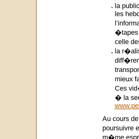
la publ
les heb
l’inform
�tapes d
celle d
la r�ali
diff�ren
transpo
mieux fa
Ces vid�
� la se
www.pet
Au cours de
poursuivre e
m�me espri