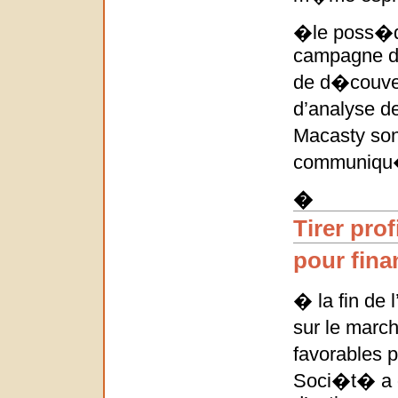
�le poss�da
campagne d’
de d�couver
d’analyse d
Macasty son
communiqu� 
�
Tirer pro
pour fina
� la fin de 
sur le marc
favorables 
Soci�t� a d