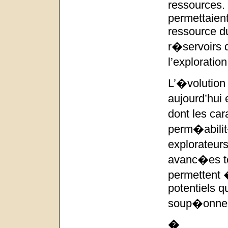
ressources. 
permettaient
ressource du
r�servoirs q
l’exploratio
L’�volution 
aujourd’hui 
dont les car
perm�abilit
explorateur
avanc�es t
permettent 
potentiels q
soup�onner
�