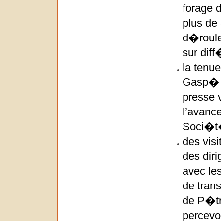
forage 
plus de
d�roule
sur diff
la tenu
Gasp� e
presse v
l’avanc
Soci�t
des visi
des dir
avec le
de trans
de P�tro
percevo