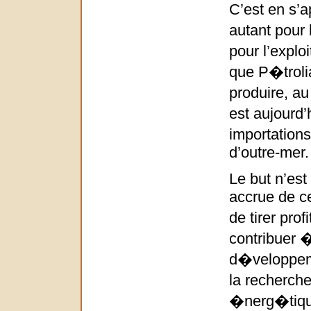
C’est en s’
autant pour
pour l’explo
que P�troli
produire, a
est aujourd
importation
d’outre-mer.
Le but n’est
accrue de c
de tirer pro
contribuer �
d�veloppeme
la recherche
�nerg�tique 