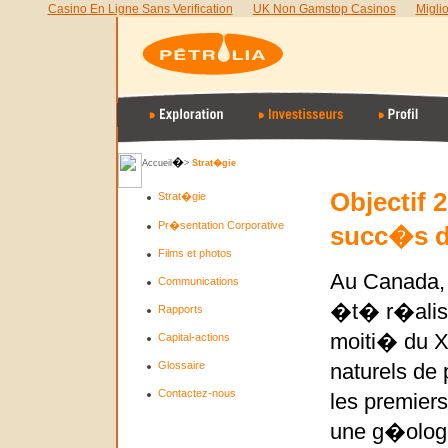
Casino En Ligne Sans Verification
UK Non Gamstop Casinos
Migli
�
Accueil
>
Strat�gie
Objectif 
Strat�gie
Pr�sentation Corporative
succ�s d
Films et photos
Au Canada, 
Communications
�t� r�alis
Rapports
moiti� du X
Capital-actions
Glossaire
naturels de 
Contactez-nous
les premier
une g�ologie