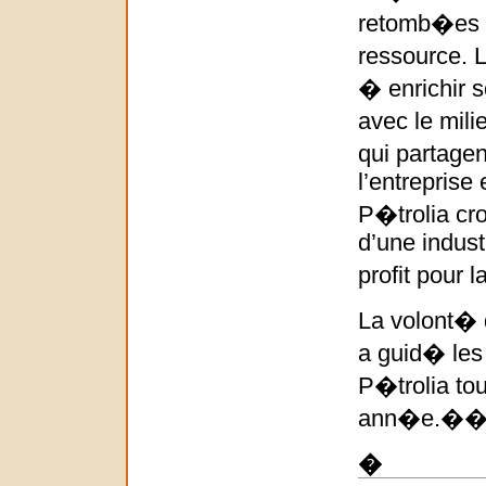
retomb�es �
ressource. 
� enrichir s
avec le mili
qui partage
l’entreprise
P�trolia cro
d’une industr
profit pour l
La volont� 
a guid� les
P�trolia tou
ann�e.
�