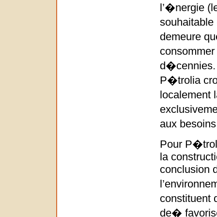
l’�nergie (l
souhaitable
demeure qu
consommer 
d�cennies. 
P�trolia cro
localement 
exclusiveme
aux besoin
Pour P�trol
la constructi
conclusion 
l’environne
constituent 
de� favorise