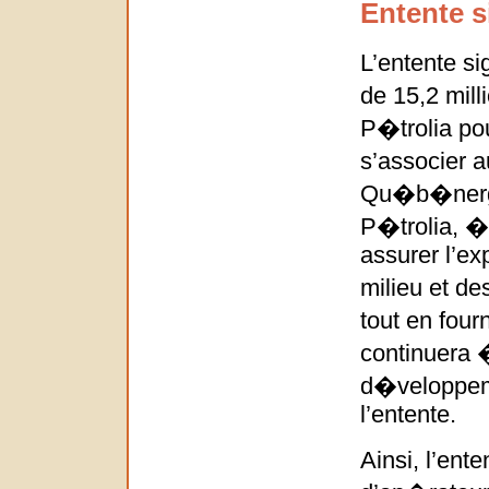
Entente 
L’entente s
de 15,2 mill
P�trolia pou
s’associer 
Qu�b�nergi
P�trolia, �
assurer l’ex
milieu et d
tout en four
continuera 
d�veloppeme
l’entente.
Ainsi, l’en