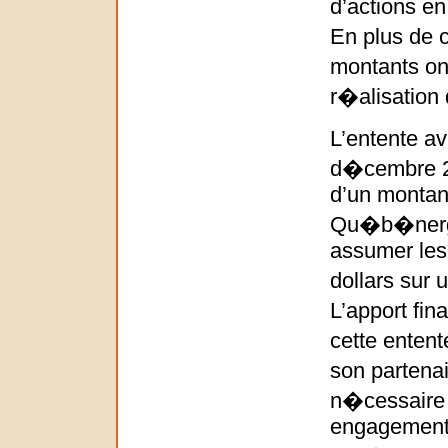
d’actions en
En plus de 
montants on
r�alisation
L’entente a
d�cembre 2
d’un montant
Qu�b�nerg
assumer les 
dollars sur
L’apport fin
cette enten
son partena
n�cessaire 
engagements