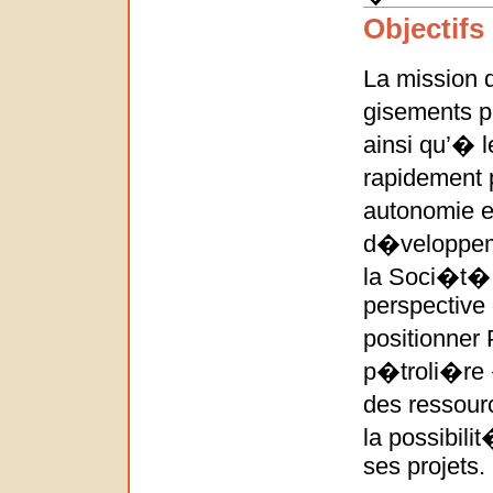
Objectifs
La mission 
gisements p�
ainsi qu’� l
rapidement 
autonomie e
d�veloppeme
la Soci�t� 
perspective 
positionne
p�troli�re 
des ressourc
la possibil
ses projets.