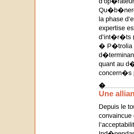
d’op�rateur 
Qu�b�nergie
la phase d’
expertise es
d’int�r�ts 
� P�trolia 
d�terminant
quant au d�
concern�s p
�
Une allia
Depuis le to
convaincue 
l’acceptabil
Ind�pendamm