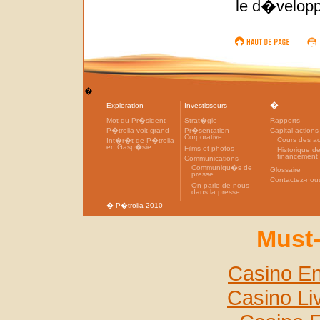
le d�velopp
�
�
Exploration
Investisseurs
Mot du Pr�sident
Strat�gie
Rapports
P�trolia voit grand
Pr�sentation
Capital-actions
Corporative
Cours des ac
Int�r�t de P�trolia
en Gasp�sie
Films et photos
Historique d
financement
Communications
Communiqu�s de
Glossaire
presse
Contactez-nou
On parle de nous
dans la presse
� P�trolia 2010
Must-
Casino En
Casino Li