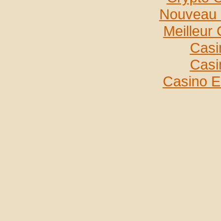
Nouveau 
Meilleur
Casi
Casi
Casino E