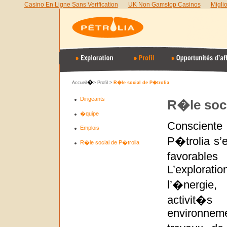
Casino En Ligne Sans Verification
UK Non Gamstop Casinos
Migli
�
Accueil
>
Profil
>
R�le social de P�trolia
Dirigeants
R�le soci
�quipe
Consciente 
Emplois
P�trolia s
R�le social de P�trolia
favorabl
L’explorati
l’�nergie
activit�
environneme