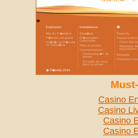
�
�
Exploration
Investisseurs
Mot du Pr�sident
Strat�gie
Rapports
P�trolia voit grand
Pr�sentation
Capital-actions
Corporative
Cours des ac
Int�r�t de P�trolia
en Gasp�sie
Films et photos
Historique d
financement
Communications
Communiqu�s de
Glossaire
presse
Contactez-nou
On parle de nous
dans la presse
� P�trolia 2010
Must-
Casino En
Casino Li
Casino E
Casino E