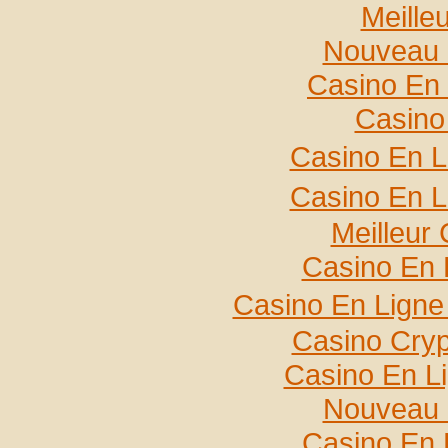
Meille
Nouveau 
Casino En 
Casino
Casino En L
Casino En L
Meilleur
Casino En 
Casino En Ligne
Casino Cry
Casino En L
Nouveau 
Casino En 