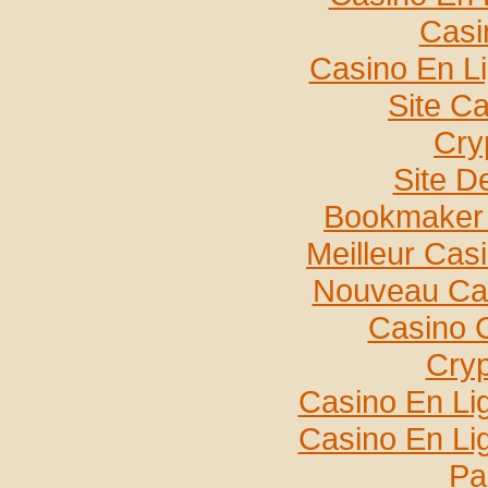
Casi
Casino En L
Site C
Cry
Site De
Bookmaker 
Meilleur Cas
Nouveau Cas
Casino 
Cryp
Casino En Lig
Casino En Lig
Par