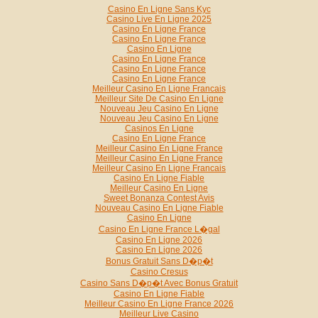
Casino En Ligne Sans Kyc
Casino Live En Ligne 2025
Casino En Ligne France
Casino En Ligne France
Casino En Ligne
Casino En Ligne France
Casino En Ligne France
Casino En Ligne France
Meilleur Casino En Ligne Francais
Meilleur Site De Casino En Ligne
Nouveau Jeu Casino En Ligne
Nouveau Jeu Casino En Ligne
Casinos En Ligne
Casino En Ligne France
Meilleur Casino En Ligne France
Meilleur Casino En Ligne France
Meilleur Casino En Ligne Francais
Casino En Ligne Fiable
Meilleur Casino En Ligne
Sweet Bonanza Contest Avis
Nouveau Casino En Ligne Fiable
Casino En Ligne
Casino En Ligne France L�gal
Casino En Ligne 2026
Casino En Ligne 2026
Bonus Gratuit Sans D�p�t
Casino Cresus
Casino Sans D�p�t Avec Bonus Gratuit
Casino En Ligne Fiable
Meilleur Casino En Ligne France 2026
Meilleur Live Casino