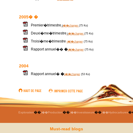
2005
�
�
Premier�trimestre
t
�l�charger
(75 Ko)
Deuxi�me�trimestre
t
�l�charger
(75 Ko)
Troisi�me�trimestre
t�l�charger
(75 Ko)
Rapport annuel��
�
t�l�charger
(75 Ko)
2004
Rapport annuel�
�
t�l�charger
(53 Ko)
��
��
��
�
Exploration
|��
Production
|��
Investisseurs
|��
Hydrocarbures
Must-read blogs