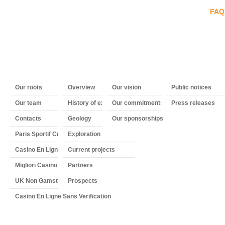
Company
Project
Community
News
FAQ
Our roots
Overview
Our vision
Public notices
Our team
History of exploration
Our commitments
Press releases
Contacts
Geology
Our sponsorships
Paris Sportif Crypto
Exploration
Casino En Ligne Français
Current projects
Migliori Casino Non Aams Pagano Subito
Partners
UK Non Gamstop Casinos
Prospects
Casino En Ligne Sans Verification