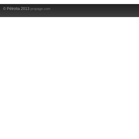
© Pétrolia 2013
propage.com