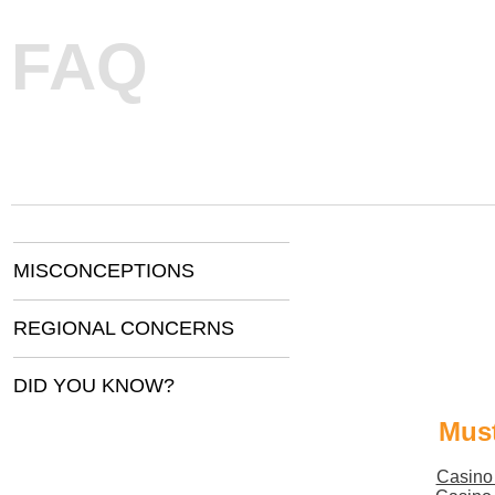
FAQ
MISCONCEPTIONS
REGIONAL CONCERNS
DID YOU KNOW?
Must
Casino